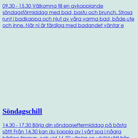
09.30 - 15.30 Välkomna till en avkopplande
söndagsförmiddag med bad, bastu och brunch. Strosa
runt i badkappa och njut av våra varma bad, både ute
och inne. När ni är färdiga med badandet väntar e
Söndagschill
14.30 - 17.30 Börja din söndagseftermiddag på bästa
sätt! Från 14.30 kan du koppla av i vårt spa i några
härliga timmar, och vid 16.30 väntar en utsökt rätt från