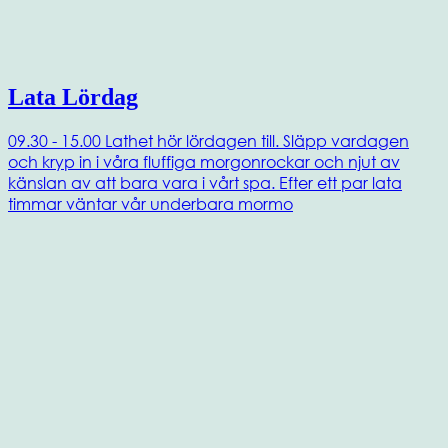
Lata Lördag
09.30 - 15.00 Lathet hör lördagen till. Släpp vardagen
och kryp in i våra fluffiga morgonrockar och njut av
känslan av att bara vara i vårt spa. Efter ett par lata
timmar väntar vår underbara mormo