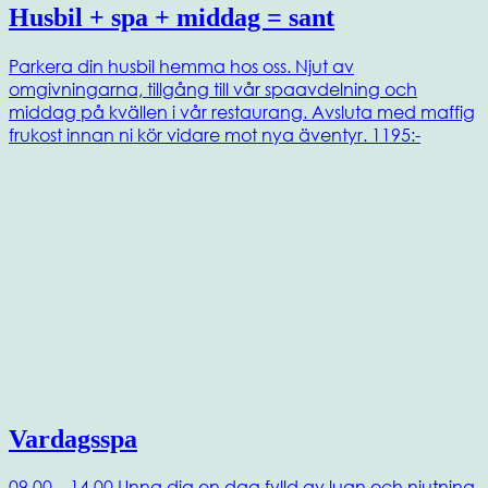
Husbil + spa + middag = sant
Parkera din husbil hemma hos oss. Njut av
omgivningarna, tillgång till vår spaavdelning och
middag på kvällen i vår restaurang. Avsluta med maffig
frukost innan ni kör vidare mot nya äventyr. 1195:-
Vardagsspa
09.00 – 14.00 Unna dig en dag fylld av lugn och njutning