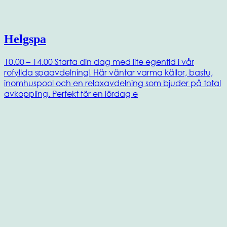
Helgspa
10.00 – 14.00 Starta din dag med lite egentid i vår
rofyllda spaavdelning! Här väntar varma källor, bastu,
inomhuspool och en relaxavdelning som bjuder på total
avkoppling. Perfekt för en lördag e