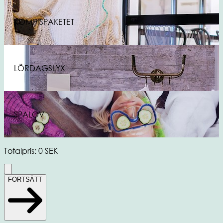
KOMPISPAKETET
LÖRDAGSLYX
SPALOV
Totalpris
:
0
SEK
FORTSÄTT