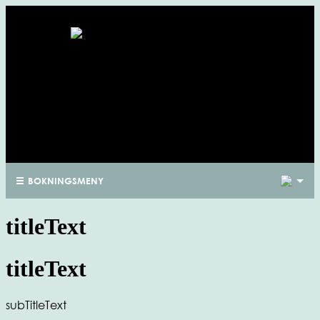
1
BOKNINGSMENY
titleText
titleText
subTitleText