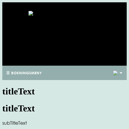
1
BOKNINGSMENY
titleText
titleText
subTitleText