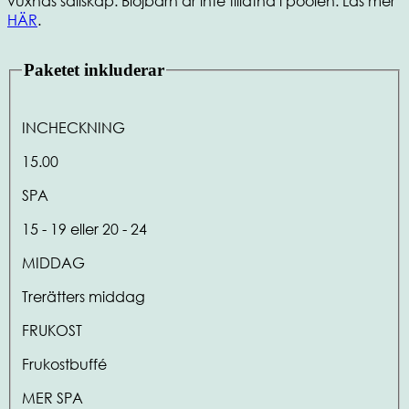
vuxnas sällskap. Blöjbarn är inte tillåtna i poolen. Läs mer
HÄR
.
Paketet inkluderar
INCHECKNING
15.00
SPA
15 - 19 eller 20 - 24
MIDDAG
Trerätters middag
FRUKOST
Frukostbuffé
MER SPA