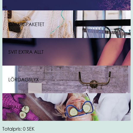
KOMPISPAKETET
SVIT EXTRA ALLT
LÖRDAGSLYX
SPALOV
Totalpris
:
0
SEK