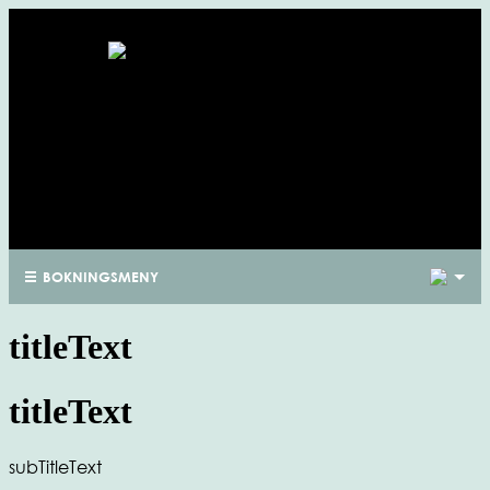
1
BOKNINGSMENY
titleText
titleText
subTitleText